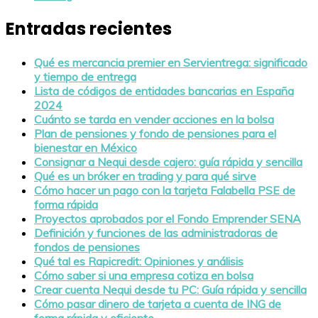
Entradas recientes
Qué es mercancia premier en Servientrega: significado
y tiempo de entrega
Lista de códigos de entidades bancarias en España
2024
Cuánto se tarda en vender acciones en la bolsa
Plan de pensiones y fondo de pensiones para el
bienestar en México
Consignar a Nequi desde cajero: guía rápida y sencilla
Qué es un bróker en trading y para qué sirve
Cómo hacer un pago con la tarjeta Falabella PSE de
forma rápida
Proyectos aprobados por el Fondo Emprender SENA
Definición y funciones de las administradoras de
fondos de pensiones
Qué tal es Rapicredit: Opiniones y análisis
Cómo saber si una empresa cotiza en bolsa
Crear cuenta Nequi desde tu PC: Guía rápida y sencilla
Cómo pasar dinero de tarjeta a cuenta de ING de
forma rápida y eficiente