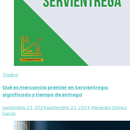
Trading
Qué es mercancia premier en Servientrega:
significado y tiempo de entrega
septiembre 23, 2024
septiembre 23, 2024
Alejandro Gómez
García