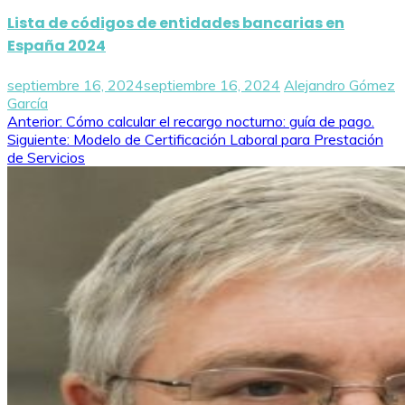
Lista de códigos de entidades bancarias en
España 2024
septiembre 16, 2024
septiembre 16, 2024
Alejandro Gómez
García
Navegación
Anterior:
Cómo calcular el recargo nocturno: guía de pago.
Siguiente:
Modelo de Certificación Laboral para Prestación
de
de Servicios
entradas