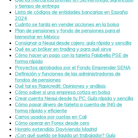
y tiempo de entrega
Lista de códigos de entidades bancarias en España
2024
Cuánto se tarda en vender acciones en la bolsa
Plan de pensiones y fondo de pensiones para el
bienestar en México
Consignar a Nequi desde cajero: guía rápida y sencilla
Qué es un bróker en trading y para qué sirve
Cómo hacer un pago con la tarjeta Falabella PSE de
forma rápida
Proyectos aprobados por el Fondo Emprender SENA
Definición y funciones de las administradoras de
fondos de pensiones
Qué tal es Rapicredit: Opiniones y análisis
Cómo saber si una empresa cotiza en bolsa
Crear cuenta Nequi desde tu PC: Guía rápida y sencilla
Cómo pasar dinero de tarjeta a cuenta de ING de
forma rápida y eficiente
Carros usados por cuotas en Cali
Cómo operar en Forex desde cero
Horario extendido Davivienda Madrid
¿Con qué sueldo se liquida un trabajador? Guía