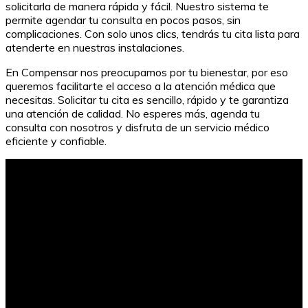
solicitarla de manera rápida y fácil. Nuestro sistema te
permite agendar tu consulta en pocos pasos, sin
complicaciones. Con solo unos clics, tendrás tu cita lista para
atenderte en nuestras instalaciones.
En Compensar nos preocupamos por tu bienestar, por eso
queremos facilitarte el acceso a la atención médica que
necesitas. Solicitar tu cita es sencillo, rápido y te garantiza
una atención de calidad. No esperes más, agenda tu
consulta con nosotros y disfruta de un servicio médico
eficiente y confiable.
Éxito en el Servicio al Cliente Móvil: Optimización y
Eficiencia