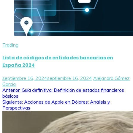
Trading
Lista de códigos de entidades bancarias en
España 2024
septiembre 16, 2024
septiembre 16, 2024
Alejandro Gómez
García
Navegación
Anterior:
Guía definitiva: Definición de estados financieros
básicos
de
Siguiente:
Acciones de Apple en Dólares: Análisis y
Perspectivas
entradas