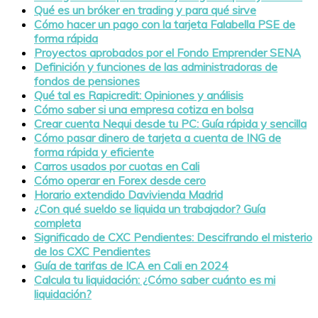
Qué es un bróker en trading y para qué sirve
Cómo hacer un pago con la tarjeta Falabella PSE de
forma rápida
Proyectos aprobados por el Fondo Emprender SENA
Definición y funciones de las administradoras de
fondos de pensiones
Qué tal es Rapicredit: Opiniones y análisis
Cómo saber si una empresa cotiza en bolsa
Crear cuenta Nequi desde tu PC: Guía rápida y sencilla
Cómo pasar dinero de tarjeta a cuenta de ING de
forma rápida y eficiente
Carros usados por cuotas en Cali
Cómo operar en Forex desde cero
Horario extendido Davivienda Madrid
¿Con qué sueldo se liquida un trabajador? Guía
completa
Significado de CXC Pendientes: Descifrando el misterio
de los CXC Pendientes
Guía de tarifas de ICA en Cali en 2024
Calcula tu liquidación: ¿Cómo saber cuánto es mi
liquidación?