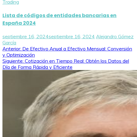
Trading
Lista de códigos de entidades bancarias en
España 2024
septiembre 16, 2024
septiembre 16, 2024
Alejandro Gómez
García
Navegación
Anterior:
De Efectivo Anual a Efectivo Mensual: Conversión
y Optimización
de
Siguiente:
Cotización en Tiempo Real: Obtén los Datos del
Día de Forma Rápida y Eficiente
entradas