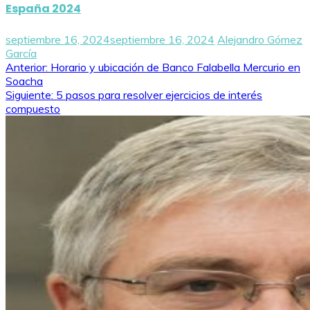
España 2024
septiembre 16, 2024
septiembre 16, 2024
Alejandro Gómez
García
Navegación
Anterior:
Horario y ubicación de Banco Falabella Mercurio en
Soacha
de
Siguiente:
5 pasos para resolver ejercicios de interés
compuesto
entradas