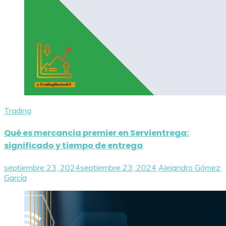
Trading
Qué es mercancia premier en Servientrega:
significado y tiempo de entrega
septiembre 23, 2024
septiembre 23, 2024
Alejandro Gómez
García