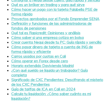
Consignar a Nequi desde cajero: guía rápida y sencilla
Qué es un bróker en trading y para qué sirve
Cómo hacer un pago con la tarjeta Falabella PSE de
forma rápida
Proyectos aprobados por el Fondo Emprender SENA
Definición y funciones de las administradoras de
fondos de pensiones
Qué tal es Rapicredit: Opiniones y análisis
Cómo saber si una empresa cotiza en bolsa
Crear cuenta Nequi desde tu PC: Guía rápida y sencilla
Cómo pasar dinero de tarjeta a cuenta de ING de
forma rápida y eficiente
Carros usados por cuotas en Cali
Cómo operar en Forex desde cero
Horario extendido Davivienda Madrid
¿Con qué sueldo se liquida un trabajador? Guía
completa
Significado de CXC Pendientes: Descifrando el misterio
de los CXC Pendientes
Guía de tarifas de ICA en Cali en 2024
Calcula tu liquidación: ¿Cómo saber cuánto es mi
liquidación?