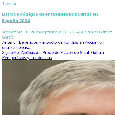
Trading
Lista de códigos de entidades bancarias en
España 2024
septiembre 16, 2024
septiembre 16, 2024
Alejandro Gómez
García
Navegación
Anterior:
Beneficios y impacto de Familias en Acción: un
análisis conciso
de
Siguiente:
Análisis del Precio de Acción de Saint-Gobain:
Perspectivas y Tendencias
entradas