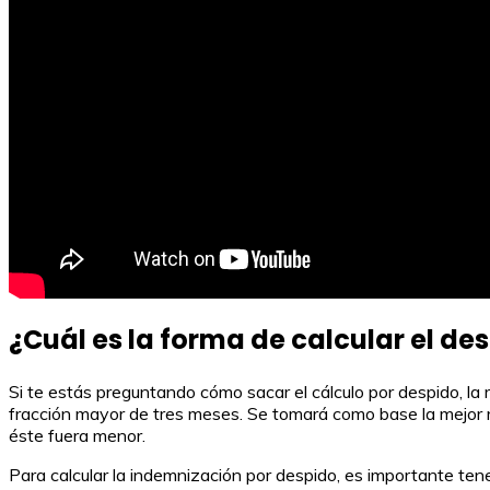
¿Cuál es la forma de calcular el de
Si te estás preguntando cómo sacar el cálculo por despido, la 
fracción mayor de tres meses. Se tomará como base la mejor r
éste fuera menor.
Para calcular la indemnización por despido, es importante ten