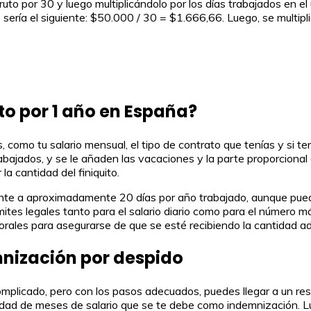
ruto por 30 y luego multiplicándolo por los días trabajados en el
 sería el siguiente: $50.000 / 30 = $1.666,66. Luego, se multipli
o por 1 año en España?
como tu salario mensual, el tipo de contrato que tenías y si ten
rabajados, y se le añaden las vacaciones y la parte proporciona
 cantidad del finiquito.
alente a aproximadamente 20 días por año trabajado, aunque pue
ites legales tanto para el salario diario como para el número m
rales para asegurarse de que se esté recibiendo la cantidad ad
mnización por despido
mplicado, pero con los pasos adecuados, puedes llegar a un resu
dad de meses de salario que se te debe como indemnización. Lueg