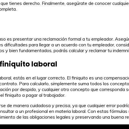
a que tienes derecho. Finalmente, asegúrate de conocer cualquie
completa.
so es presentar una reclamación formal a tu empleador. Asegúrat
 dificultades para llegar a un acuerdo con tu empleador, consid
os y bien fundamentados, podrás calcular y reclamar tu indemni
finiquito laboral
laboral, estás en el lugar correcto. El finiquito es una compensac
de contrato. Para calcularlo, simplemente suma todos los concept
zación por despido, y cualquier otro concepto que corresponda se
finiquito a pagar al trabajador.
zarse de manera cuidadosa y precisa, ya que cualquier error podr
consultar a un profesional en materia laboral. Con estas fórmulas
plimiento de las obligaciones legales y preservando una buena r