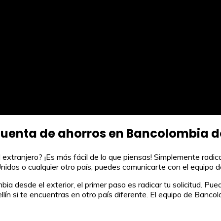
 cuenta de ahorros en Bancolombia de
xtranjero? ¡Es más fácil de lo que piensas! Simplemente radica 
nidos o cualquier otro país, puedes comunicarte con el equipo d
 desde el exterior, el primer paso es radicar tu solicitud. Pue
llín si te encuentras en otro país diferente. El equipo de Banc