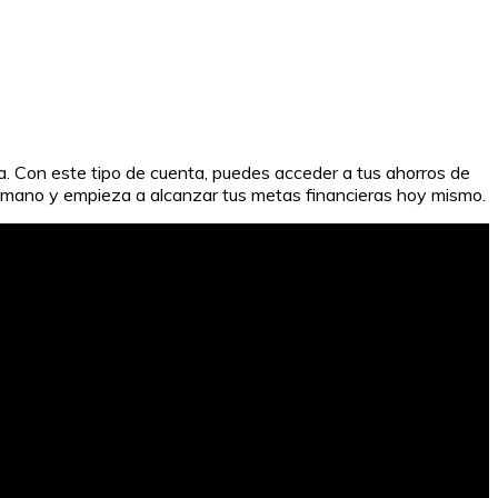
. Con este tipo de cuenta, puedes acceder a tus ahorros de
 la mano y empieza a alcanzar tus metas financieras hoy mismo.