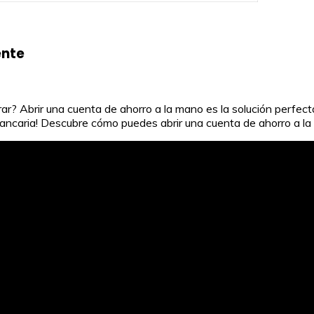
ente
 Abrir una cuenta de ahorro a la mano es la solución perfecta
al bancaria! Descubre cómo puedes abrir una cuenta de ahorro a