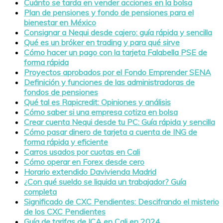
Cuánto se tarda en vender acciones en la bolsa
Plan de pensiones y fondo de pensiones para el
bienestar en México
Consignar a Nequi desde cajero: guía rápida y sencilla
Qué es un bróker en trading y para qué sirve
Cómo hacer un pago con la tarjeta Falabella PSE de
forma rápida
Proyectos aprobados por el Fondo Emprender SENA
Definición y funciones de las administradoras de
fondos de pensiones
Qué tal es Rapicredit: Opiniones y análisis
Cómo saber si una empresa cotiza en bolsa
Crear cuenta Nequi desde tu PC: Guía rápida y sencilla
Cómo pasar dinero de tarjeta a cuenta de ING de
forma rápida y eficiente
Carros usados por cuotas en Cali
Cómo operar en Forex desde cero
Horario extendido Davivienda Madrid
¿Con qué sueldo se liquida un trabajador? Guía
completa
Significado de CXC Pendientes: Descifrando el misterio
de los CXC Pendientes
Guía de tarifas de ICA en Cali en 2024