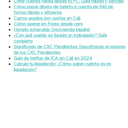
Crear cuenta Nequi desde tu PC: Guía rápida y sencilla
Cómo pasar dinero de tarjeta a cuenta de ING de
forma rápida y eficiente
Carros usados por cuotas en Cali
Cómo operar en Forex desde cero
Horario extendido Davivienda Madrid
¿Con qué sueldo se liquida un trabajador? Guía
completa
Significado de CXC Pendientes: Descifrando el misterio
de los CXC Pendientes
Guía de tarifas de ICA en Cali en 2024
Calcula tu liquidación: ¿Cómo saber cuánto es mi
liquidación?