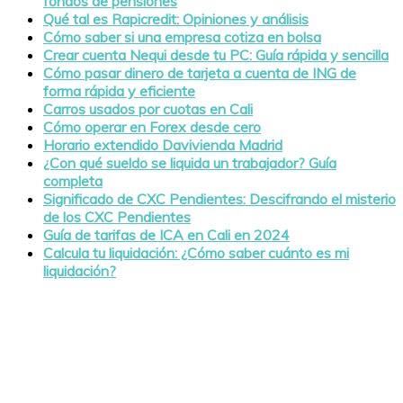
fondos de pensiones
Qué tal es Rapicredit: Opiniones y análisis
Cómo saber si una empresa cotiza en bolsa
Crear cuenta Nequi desde tu PC: Guía rápida y sencilla
Cómo pasar dinero de tarjeta a cuenta de ING de
forma rápida y eficiente
Carros usados por cuotas en Cali
Cómo operar en Forex desde cero
Horario extendido Davivienda Madrid
¿Con qué sueldo se liquida un trabajador? Guía
completa
Significado de CXC Pendientes: Descifrando el misterio
de los CXC Pendientes
Guía de tarifas de ICA en Cali en 2024
Calcula tu liquidación: ¿Cómo saber cuánto es mi
liquidación?