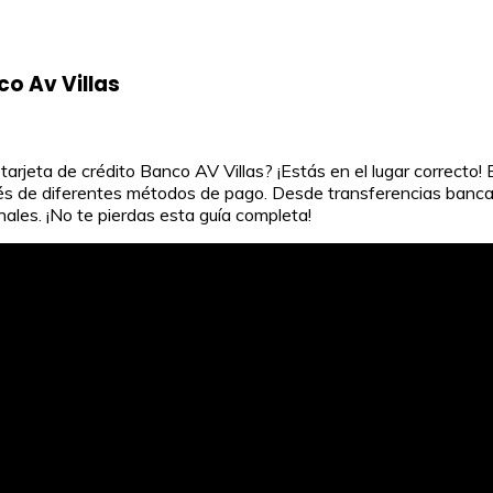
co Av Villas
rjeta de crédito Banco AV Villas? ¡Estás en el lugar correcto! 
avés de diferentes métodos de pago. Desde transferencias banca
nales. ¡No te pierdas esta guía completa!