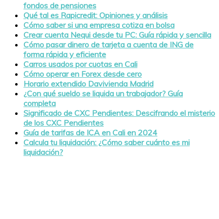
fondos de pensiones
Qué tal es Rapicredit: Opiniones y análisis
Cómo saber si una empresa cotiza en bolsa
Crear cuenta Nequi desde tu PC: Guía rápida y sencilla
Cómo pasar dinero de tarjeta a cuenta de ING de
forma rápida y eficiente
Carros usados por cuotas en Cali
Cómo operar en Forex desde cero
Horario extendido Davivienda Madrid
¿Con qué sueldo se liquida un trabajador? Guía
completa
Significado de CXC Pendientes: Descifrando el misterio
de los CXC Pendientes
Guía de tarifas de ICA en Cali en 2024
Calcula tu liquidación: ¿Cómo saber cuánto es mi
liquidación?