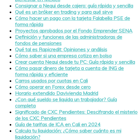
Consignar a Nequi desde cajero: guía rápida y sencilla
Qué es un bróker en trading y para qué sirve
Cómo hacer un pago con la tarjeta Falabella PSE de
forma rápida
Proyectos aprobados por el Fondo Emprender SENA
Definición y funciones de las administradoras de
fondos de pensiones
Qué tal es Rapicredit: Opiniones y análisis
Cómo saber si una empresa cotiza en bolsa
Crear cuenta Nequi desde tu PC: Guía rápida y sencilla
Cómo pasar dinero de tarjeta a cuenta de ING de
forma rápida y eficiente
Carros usados por cuotas en Cali
Cómo operar en Forex desde cero
Horario extendido Davivienda Madrid
¿Con qué sueldo se liquida un trabajador? Guía
completa
Significado de CXC Pendientes: Descifrando el misterio
de los CXC Pendientes
Guía de tarifas de ICA en Cali en 2024
Calcula tu liquidación: ¿Cómo saber cuánto es mi
liquidación?