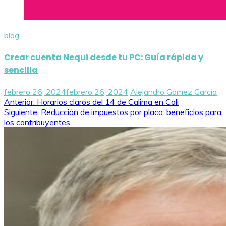
blog
Crear cuenta Nequi desde tu PC: Guía rápida y
sencilla
febrero 26, 2024
febrero 26, 2024
Alejandro Gómez García
Navegación
Anterior:
Horarios claros del 14 de Calima en Cali
Siguiente:
Reducción de impuestos por placa: beneficios para
de
los contribuyentes
entradas