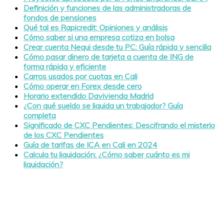
Definición y funciones de las administradoras de
fondos de pensiones
Qué tal es Rapicredit: Opiniones y análisis
Cómo saber si una empresa cotiza en bolsa
Crear cuenta Nequi desde tu PC: Guía rápida y sencilla
Cómo pasar dinero de tarjeta a cuenta de ING de
forma rápida y eficiente
Carros usados por cuotas en Cali
Cómo operar en Forex desde cero
Horario extendido Davivienda Madrid
¿Con qué sueldo se liquida un trabajador? Guía
completa
Significado de CXC Pendientes: Descifrando el misterio
de los CXC Pendientes
Guía de tarifas de ICA en Cali en 2024
Calcula tu liquidación: ¿Cómo saber cuánto es mi
liquidación?