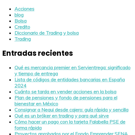
Acciones
blog
Bolsa
Credito
Diccionario de Trading y bolsa
Trading
Entradas recientes
Qué es mercancia premier en Servientrega: significado
y tiempo de entrega
Lista de códigos de entidades bancarias en España
2024
Cuánto se tarda en vender acciones en la bolsa
Plan de pensiones y fondo de pensiones para el
bienestar en México
Consignar a Nequi desde cajero: guía rápida y sencilla
Qué es un bróker en trading y para qué sirve
Cómo hacer un pago con la tarjeta Falabella PSE de
forma rápida
Proyectos aprobados por el Fondo Emprender SENA