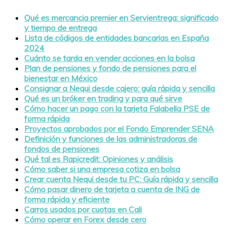
Qué es mercancia premier en Servientrega: significado
y tiempo de entrega
Lista de códigos de entidades bancarias en España
2024
Cuánto se tarda en vender acciones en la bolsa
Plan de pensiones y fondo de pensiones para el
bienestar en México
Consignar a Nequi desde cajero: guía rápida y sencilla
Qué es un bróker en trading y para qué sirve
Cómo hacer un pago con la tarjeta Falabella PSE de
forma rápida
Proyectos aprobados por el Fondo Emprender SENA
Definición y funciones de las administradoras de
fondos de pensiones
Qué tal es Rapicredit: Opiniones y análisis
Cómo saber si una empresa cotiza en bolsa
Crear cuenta Nequi desde tu PC: Guía rápida y sencilla
Cómo pasar dinero de tarjeta a cuenta de ING de
forma rápida y eficiente
Carros usados por cuotas en Cali
Cómo operar en Forex desde cero