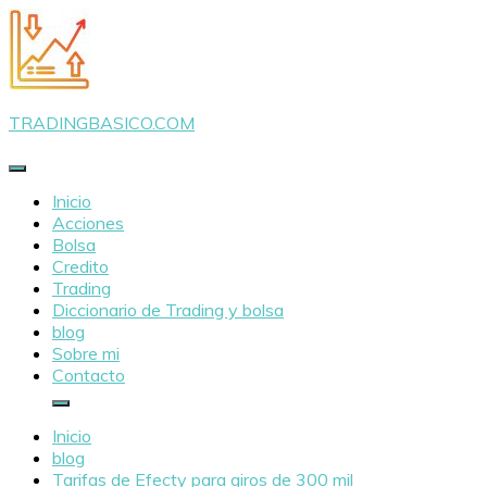
Saltar
al
contenido
TRADINGBASICO.COM
Inicio
Acciones
Bolsa
Credito
Trading
Diccionario de Trading y bolsa
blog
Sobre mi
Contacto
Inicio
blog
Tarifas de Efecty para giros de 300 mil