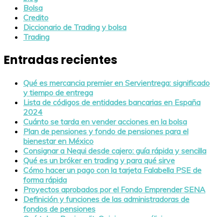
Bolsa
Credito
Diccionario de Trading y bolsa
Trading
Entradas recientes
Qué es mercancia premier en Servientrega: significado
y tiempo de entrega
Lista de códigos de entidades bancarias en España
2024
Cuánto se tarda en vender acciones en la bolsa
Plan de pensiones y fondo de pensiones para el
bienestar en México
Consignar a Nequi desde cajero: guía rápida y sencilla
Qué es un bróker en trading y para qué sirve
Cómo hacer un pago con la tarjeta Falabella PSE de
forma rápida
Proyectos aprobados por el Fondo Emprender SENA
Definición y funciones de las administradoras de
fondos de pensiones