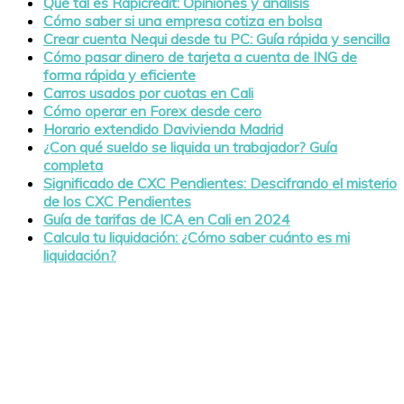
Qué tal es Rapicredit: Opiniones y análisis
Cómo saber si una empresa cotiza en bolsa
Crear cuenta Nequi desde tu PC: Guía rápida y sencilla
Cómo pasar dinero de tarjeta a cuenta de ING de
forma rápida y eficiente
Carros usados por cuotas en Cali
Cómo operar en Forex desde cero
Horario extendido Davivienda Madrid
¿Con qué sueldo se liquida un trabajador? Guía
completa
Significado de CXC Pendientes: Descifrando el misterio
de los CXC Pendientes
Guía de tarifas de ICA en Cali en 2024
Calcula tu liquidación: ¿Cómo saber cuánto es mi
liquidación?