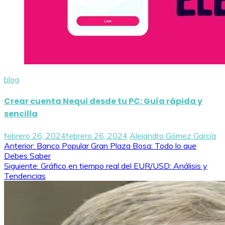
blog
Crear cuenta Nequi desde tu PC: Guía rápida y
sencilla
febrero 26, 2024
febrero 26, 2024
Alejandro Gómez García
Navegación
Anterior:
Banco Popular Gran Plaza Bosa: Todo lo que
Debes Saber
de
Siguiente:
Gráfico en tiempo real del EUR/USD: Análisis y
Tendencias
entradas