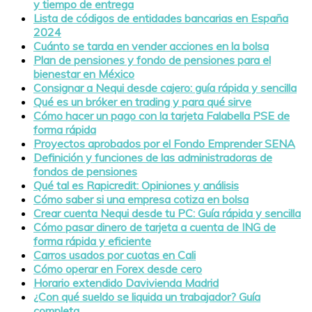
y tiempo de entrega
Lista de códigos de entidades bancarias en España
2024
Cuánto se tarda en vender acciones en la bolsa
Plan de pensiones y fondo de pensiones para el
bienestar en México
Consignar a Nequi desde cajero: guía rápida y sencilla
Qué es un bróker en trading y para qué sirve
Cómo hacer un pago con la tarjeta Falabella PSE de
forma rápida
Proyectos aprobados por el Fondo Emprender SENA
Definición y funciones de las administradoras de
fondos de pensiones
Qué tal es Rapicredit: Opiniones y análisis
Cómo saber si una empresa cotiza en bolsa
Crear cuenta Nequi desde tu PC: Guía rápida y sencilla
Cómo pasar dinero de tarjeta a cuenta de ING de
forma rápida y eficiente
Carros usados por cuotas en Cali
Cómo operar en Forex desde cero
Horario extendido Davivienda Madrid
¿Con qué sueldo se liquida un trabajador? Guía
completa