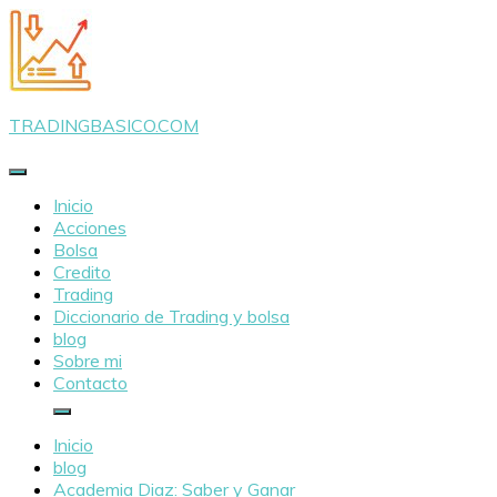
Saltar
al
contenido
TRADINGBASICO.COM
Inicio
Acciones
Bolsa
Credito
Trading
Diccionario de Trading y bolsa
blog
Sobre mi
Contacto
Inicio
blog
Academia Diaz: Saber y Ganar