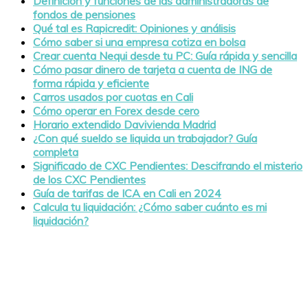
Definición y funciones de las administradoras de
fondos de pensiones
Qué tal es Rapicredit: Opiniones y análisis
Cómo saber si una empresa cotiza en bolsa
Crear cuenta Nequi desde tu PC: Guía rápida y sencilla
Cómo pasar dinero de tarjeta a cuenta de ING de
forma rápida y eficiente
Carros usados por cuotas en Cali
Cómo operar en Forex desde cero
Horario extendido Davivienda Madrid
¿Con qué sueldo se liquida un trabajador? Guía
completa
Significado de CXC Pendientes: Descifrando el misterio
de los CXC Pendientes
Guía de tarifas de ICA en Cali en 2024
Calcula tu liquidación: ¿Cómo saber cuánto es mi
liquidación?